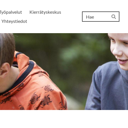
Työpalvelut
Kierrätyskeskus
Hak
Yhteystiedot
Hae