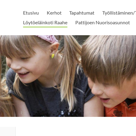
Etusivu
Kerhot
Tapahtumat
Työllistäminen/
Löytöeläinkoti Raahe
Pattijoen Nuorisoasunnot