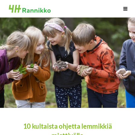
Siirry
Rannikon 4H-yhdistys
Haku
sivun
sisältöön
10 kultaista ohjetta lemmikkiä