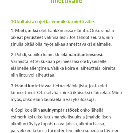
miettivälle
10 kultaista ohjetta lemmikkiä miettivälle:
1.
Mieti, miksi
olet hankkimassa eläintä. Onko sinulla
oikeat perusteet valinnallesi? Jos tahdot seuraa, niin
sinulla pitää olla myös aikaa annettavaksi eläimelle.
2. Pohdi, sopiiko lemmikki
elämäntilanteeseesi
.
Varmista, ettei kukaan perheessäsi ole kyseiselle
eläimelle allerginen. Vaikka koira ei aiheuttaisi oireita,
niin lintu voi aiheuttaa.
3.
Hanki luotettavaa tietoa
eläinlajista, josta olet
kiinnostunut. Ota selvää, minkä ikäiseksi eläin elää. Mieti
myös, onko eläin laumaeläin vai yksilöasuja.
4. Sopiiko eläin
asuinympäristöösi
: onko lähellä
esimerkiksi ulkoilutusmahdollisuuksia (mahdollisen
ulkoilun täytyy tapahtua valjaissa, ulkotarhassa,
parvekkeella tms.) tai miten lemmikki sopeutuu täyteen