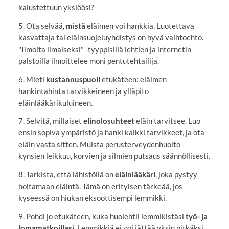
kalustettuun yksiöösi?
5. Ota selvää,
mistä
eläimen voi hankkia. Luotettava
kasvattaja tai eläinsuojeluyhdistys on hyvä vaihtoehto.
"Ilmoita ilmaiseksi" -tyyppisillä lehtien ja internetin
palstoilla ilmoittelee moni pentutehtailija.
6. Mieti
kustannuspuoli
etukäteen: eläimen
hankintahinta tarvikkeineen ja ylläpito
eläinlääkärikuluineen.
7. Selvitä, millaiset
elinolosuhteet
eläin tarvitsee. Luo
ensin sopiva ympäristö ja hanki kaikki tarvikkeet, ja ota
eläin vasta sitten. Muista perusterveydenhuolto -
kynsien leikkuu, korvien ja silmien putsaus säännöllisesti.
8. Tarkista, että lähistöllä on
eläinlääkäri
, joka pystyy
hoitamaan eläintä. Tämä on erityisen tärkeää, jos
kyseessä on hiukan eksoottisempi lemmikki.
9. Pohdi jo etukäteen, kuka huolehtii lemmikistäsi
työ- ja
lomamatkoillasi
. Lemmikkiä ei voi jättää yksin pitkäksi